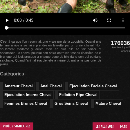
C'est à ça que l'on reconnait une vraie pro de la zoophilie. Quand une
176036
femme arrive à se faire prendre en levrette par un vraie cheval. Non
Ajoutée il y a 8
seulement madame y arrive mais en plus elle se fait baiser et
années
sodomiser. Le cheval pousse son sexe entre les fesses écartées de la
brunette qui jouit presque à chaque coup de bite dans son cul ou dans
sa chatte. Quand l'animal éjacule, elle a même du mal à ne pas crier de
plaisir.
Catégories
Amateur Cheval
Anal Cheval
Ejaculation Faciale Cheval
Ejaculation Interne Cheval
Fellation Pipe Cheval
Femmes Brunes Cheval
Gros Seins Cheval
Mature Cheval
VIDÉOS SIMILAIRES
LES PLUS VUES
DATE