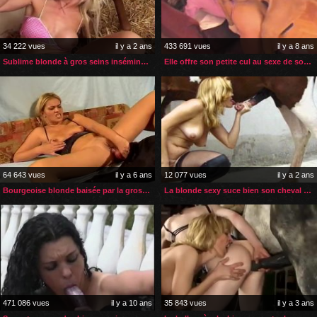
34 222 vues
il y a 2 ans
433 691 vues
il y a 8 ans
Sublime blonde à gros seins inséminée par son cheval
Elle offre son petite cul au sexe de son gros chien
64 643 vues
il y a 6 ans
12 077 vues
il y a 2 ans
Bourgeoise blonde baisée par la grosse bite de son chien
La blonde sexy suce bien son cheval avant qu’il l’encule
471 086 vues
il y a 10 ans
35 843 vues
il y a 3 ans