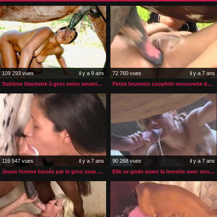
109 293 vues
il y a 9 ans
72 760 vues
il y a 7 ans
Sublime blackette à gros seins amatrice de sexe zoo
Petite brunette zoophile recouverte de sperme de cheval
116 547 vues
il y a 7 ans
90 268 vues
il y a 7 ans
Jeune femme baisée par le gros sexe de son petit poney
Elle se gode avant la levrette avec son cheval