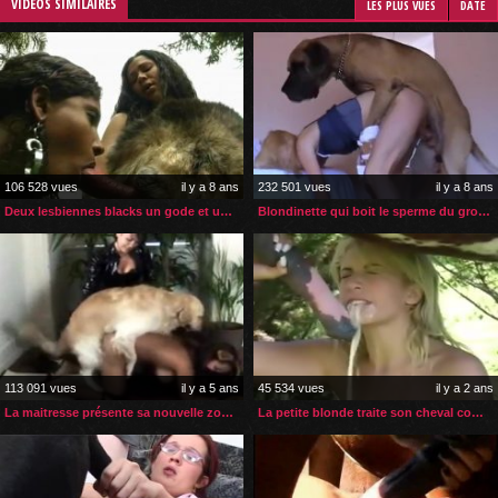
VIDÉOS SIMILAIRES
LES PLUS VUES
DATE
106 528 vues
il y a 8 ans
232 501 vues
il y a 8 ans
Deux lesbiennes blacks un gode et un sexe de husky
Blondinette qui boit le sperme du gros chien l’a baisée
113 091 vues
il y a 5 ans
45 534 vues
il y a 2 ans
La maitresse présente sa nouvelle zoophile à son chien
La petite blonde traite son cheval comme son amant