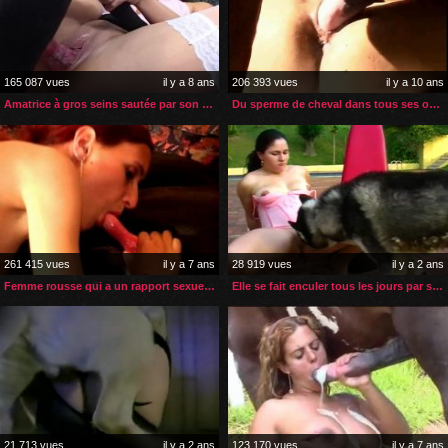
165 087 vues
il y a 8 ans
206 393 vues
il y a 10 ans
Amatrice à gros seins sautée par son gros chien noir
Du sperme de cheval dans tous ses orifices
261 415 vues
il y a 7 ans
28 919 vues
il y a 2 ans
Femme rousse qui a un rapport sexuel avec son chien
Elle se fait enculer tous les jours par son chien
21 713 vues
il y a 2 ans
123 170 vues
il y a 7 ans