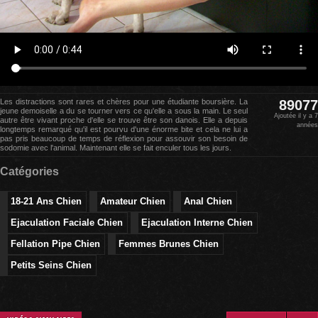
Les distractions sont rares et chères pour une étudiante boursière. La
89077
jeune demoiselle a du se tourner vers ce qu'elle a sous la main. Le seul
Ajoutée il y a 7
autre être vivant proche d'elle se trouve être son danois. Elle a depuis
années
longtemps remarqué qu'il est pourvu d'une énorme bite et cela ne lui a
pas pris beaucoup de temps de réflexion pour assouvir son besoin de
sodomie avec l'animal. Maintenant elle se fait enculer tous les jours.
Catégories
18-21 Ans Chien
Amateur Chien
Anal Chien
Ejaculation Faciale Chien
Ejaculation Interne Chien
Fellation Pipe Chien
Femmes Brunes Chien
Petits Seins Chien