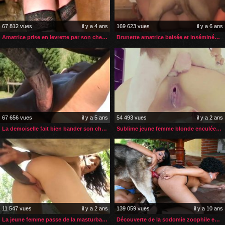
67 812 vues
il y a 4 ans
169 623 vues
il y a 6 ans
Amatrice prise en levrette par son cheval
Brunette amatrice baisée et inséminée par son chien
67 656 vues
il y a 5 ans
54 493 vues
il y a 2 ans
La demoiselle fait bien bander son cheval avant le sexe extrême
Sublime jeune femme blonde enculée par son chien
11 547 vues
il y a 2 ans
139 059 vues
il y a 10 ans
La jeune femme passe de la masturbation à la zoophilie extrême
Découverte de la sodomie zoophile entre filles