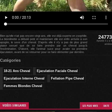
Bien qu'elle n'ait pas encore vingt ans, elle est déjà experte en zoophilie.
24773
La blondinette a débuté petit et maintenant elle est enfin arrivée à son
Ajoutée il y a 4
apogée, le sexe d'un cheval. D'après elle il n'y a pas de plus grand
années
plaisir sexuel que de se faire prendre par un cheval jusqu'à
l’insémination. D'abord, elle l'animal suce pour avaler sa première
éjaculation, avant de se retourner pour se faire démonter par derrière.
Catégories
18-21 Ans Cheval
Ejaculation Faciale Cheval
Ejaculation Interne Cheval
Fellation Pipe Cheval
Femmes Blondes Cheval
VIDÉOS SIMILAIRES
LES PLUS VUES
DATE