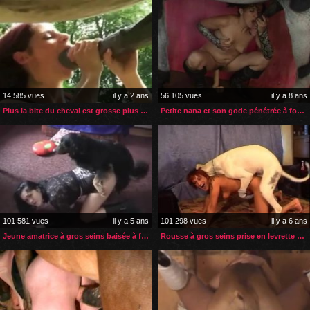
14 585 vues
il y a 2 ans
56 105 vues
il y a 8 ans
Plus la bite du cheval est grosse plus la petite rousse la veut
Petite nana et son gode pénétrée à fond par un cheval
101 581 vues
il y a 5 ans
101 298 vues
il y a 6 ans
Jeune amatrice à gros seins baisée à fond par son chien
Rousse à gros seins prise en levrette par son chien