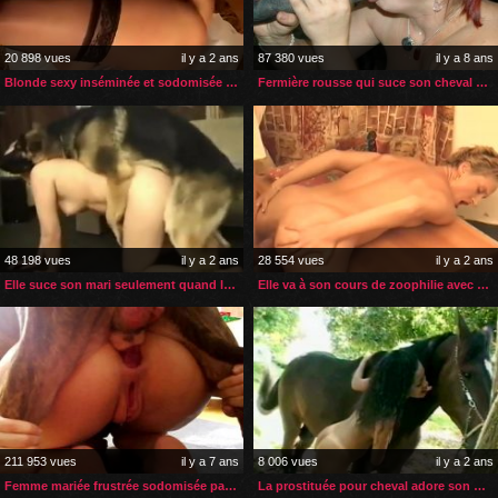
20 898 vues
il y a 2 ans
87 380 vues
il y a 8 ans
Blonde sexy inséminée et sodomisée par son cheval
Fermière rousse qui suce son cheval pour du bon sexe
48 198 vues
il y a 2 ans
28 554 vues
il y a 2 ans
Elle suce son mari seulement quand le chien la prend en levrette
Elle va à son cours de zoophilie avec son propre chien
211 953 vues
il y a 7 ans
8 006 vues
il y a 2 ans
Femme mariée frustrée sodomisée par son bulldog
La prostituée pour cheval adore son métier