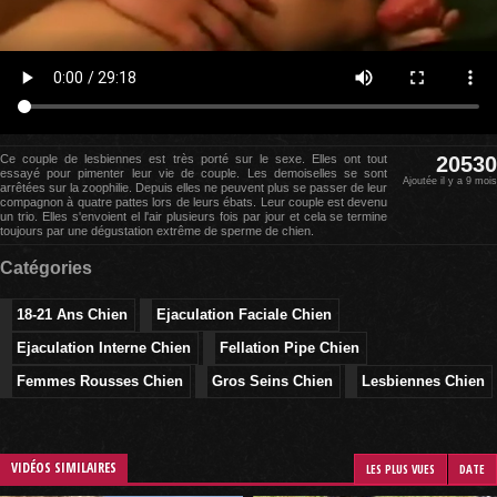
Ce couple de lesbiennes est très porté sur le sexe. Elles ont tout
20530
essayé pour pimenter leur vie de couple. Les demoiselles se sont
Ajoutée il y a 9 mois
arrêtées sur la zoophilie. Depuis elles ne peuvent plus se passer de leur
compagnon à quatre pattes lors de leurs ébats. Leur couple est devenu
un trio. Elles s'envoient el l'air plusieurs fois par jour et cela se termine
toujours par une dégustation extrême de sperme de chien.
Catégories
18-21 Ans Chien
Ejaculation Faciale Chien
Ejaculation Interne Chien
Fellation Pipe Chien
Femmes Rousses Chien
Gros Seins Chien
Lesbiennes Chien
VIDÉOS SIMILAIRES
LES PLUS VUES
DATE