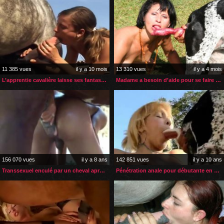
11 385 vues
il y a 10 mois
13 310 vues
il y a 4 mois
L’apprentie cavalière laisse ses fantasmes prendre le dessus
Madame a besoin d’aide pour se faire enculer par son chien
156 070 vues
il y a 8 ans
142 851 vues
il y a 10 ans
Transsexuel enculé par un cheval après un gode anal
Pénétration anale pour débutante en zoophilie