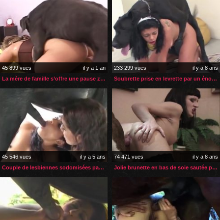
45 899 vues
il y a 1 an
233 299 vues
il y a 8 ans
La mère de famille s’offre une pause zoophilie
Soubrette prise en levrette par un énorme chien
45 546 vues
il y a 5 ans
74 471 vues
il y a 8 ans
Couple de lesbiennes sodomisées par un poney
Jolie brunette en bas de soie sautée par son chien