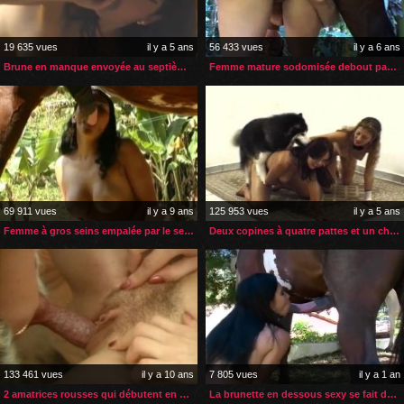
19 635 vues
il y a 5 ans
56 433 vues
il y a 6 ans
Brune en manque envoyée au septième ciel par son cheval
Femme mature sodomisée debout par son cheval
69 911 vues
il y a 9 ans
125 953 vues
il y a 5 ans
Femme à gros seins empalée par le sexe de son cheval
Deux copines à quatre pattes et un chien en rut
133 461 vues
il y a 10 ans
7 805 vues
il y a 1 an
2 amatrices rousses qui débutent en zoophilie
La brunette en dessous sexy se fait démonter par son cheval