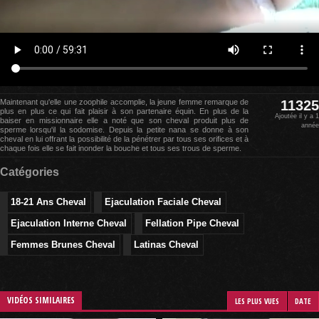
Maintenant qu'elle une zoophile accomplie, la jeune femme remarque de
11325
plus en plus ce qui fait plaisir à son partenaire équin. En plus de la
Ajoutée il y a 1
baiser en missionnaire elle a noté que son cheval produit plus de
année
sperme lorsqu'il la sodomise. Depuis la petite nana se donne à son
cheval en lui offrant la possibilité de la pénétrer par tous ses orifices et à
chaque fois elle se fait inonder la bouche et tous ses trous de sperme.
Catégories
18-21 Ans Cheval
Ejaculation Faciale Cheval
Ejaculation Interne Cheval
Fellation Pipe Cheval
Femmes Brunes Cheval
Latinas Cheval
VIDÉOS SIMILAIRES
LES PLUS VUES
DATE