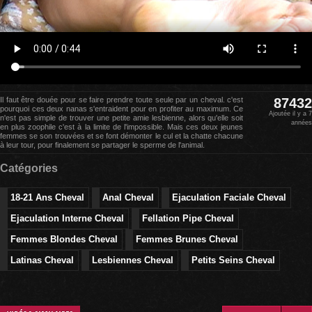
Il faut être douée pour se faire prendre toute seule par un cheval. c'est
87432
pourquoi ces deux nanas s'entraident pour en profiter au maximum. Ce
Ajoutée il y a 7
n'est pas simple de trouver une petite amie lesbienne, alors qu'elle soit
années
en plus zoophile c'est à la limite de l'impossible. Mais ces deux jeunes
femmes se son trouvées et se font démonter le cul et la chatte chacune
à leur tour, pour finalement se partager le sperme de l'animal.
Catégories
18-21 Ans Cheval
Anal Cheval
Ejaculation Faciale Cheval
Ejaculation Interne Cheval
Fellation Pipe Cheval
Femmes Blondes Cheval
Femmes Brunes Cheval
Latinas Cheval
Lesbiennes Cheval
Petits Seins Cheval