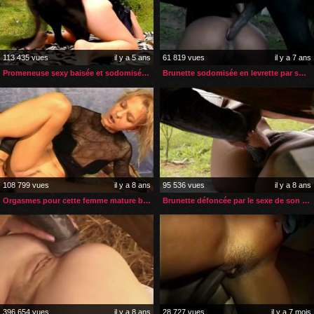
113 435 vues
il y a 5 ans
61 819 vues
il y a 7 ans
Promeneuse sexy baisée et sodomisée par son chien
Brunette sodomisée en levrette par son petit poney
108 799 vues
il y a 8 ans
95 536 vues
il y a 8 ans
Orgasmes pour cette femme mature baisée par son chien
Brunette défoncée par le sexe de son étalon
396 654 vues
il y a 8 ans
28 727 vues
il y a 7 mois