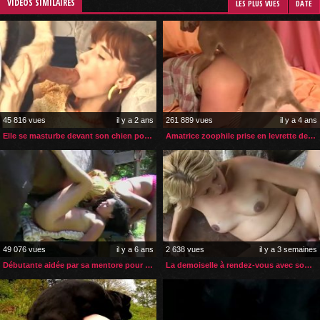
VIDÉOS SIMILAIRES
LES PLUS VUES
DATE
45 816 vues
il y a 2 ans
261 889 vues
il y a 4 ans
Elle se masturbe devant son chien pour l’exciter
Amatrice zoophile prise en levrette deux fois par son chien
49 076 vues
il y a 6 ans
2 638 vues
il y a 3 semaines
Débutante aidée par sa mentore pour sa 1ère pénétration
La demoiselle à rendez-vous avec son poney pour une insémination