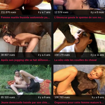
211 876 vues
il y a 7 ans
12 574 vues
il y a 8 mois
Femme mariée frustrée sodomisée par son bulldog
L’éleveuse goute le sperme de son nouvel étalon
38 807 vues
il y a 4 ans
158 179 vues
il y a 11 ans
Après son jogging elle se fait défoncer par son cheval
La véto vide les couilles du cheval
85 320 vues
il y a 8 ans
108 783 vues
il y a 8 ans
Jeune demoiselle baisée par son chien dans un champ
Orgasmes pour cette femme mature baisée par son chien