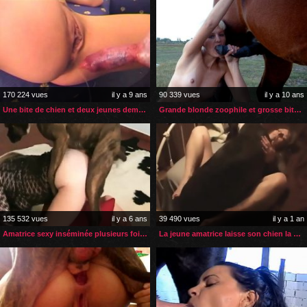
170 224 vues
il y a 9 ans
90 339 vues
il y a 10 ans
Une bite de chien et deux jeunes demoiselles
Grande blonde zoophile et grosse bite de cheval
135 532 vues
il y a 6 ans
39 490 vues
il y a 1 an
Amatrice sexy inséminée plusieurs fois par son chien
La jeune amatrice laisse son chien la prendre en missionnaire