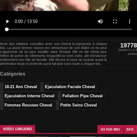
Avoir des relations sexuelles avec son cheval la transporte à chaque
19778
fois. La jeune femme rousse est amoureuse de son étalon et ne peut
Ajoutée il y a 3
s'approcher de lui sans mouiller dans l'instant. Elle ne fait même plus
années
l'effort de porter de vêtements lorsqu'elle lui rend visite, afin d'endosser
entièrement son rôle de femelle. Elle dévore le sexe de l'animal avant la
pénétration large et profonde qui la fait jouir sans faute à chaque fois.
Catégories
18-21 Ans Cheval
Ejaculation Faciale Cheval
Ejaculation Interne Cheval
Fellation Pipe Cheval
Femmes Rousses Cheval
Petits Seins Cheval
VIDÉOS SIMILAIRES
LES PLUS VUES
DATE