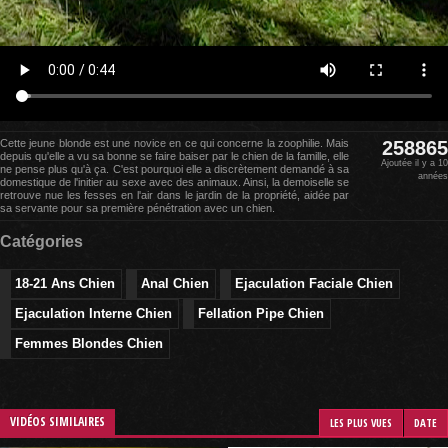
Cette jeune blonde est une novice en ce qui concerne la zoophilie. Mais
258865
depuis qu'elle a vu sa bonne se faire baiser par le chien de la famille, elle
Ajoutée il y a 10
ne pense plus qu'à ça. C'est pourquoi elle a discrètement demandé à sa
années
domestique de l'initier au sexe avec des animaux. Ainsi, la demoiselle se
retrouve nue les fesses en l'air dans le jardin de la propriété, aidée par
sa servante pour sa première pénétration avec un chien.
Catégories
18-21 Ans Chien
Anal Chien
Ejaculation Faciale Chien
Ejaculation Interne Chien
Fellation Pipe Chien
Femmes Blondes Chien
VIDÉOS SIMILAIRES
LES PLUS VUES
DATE