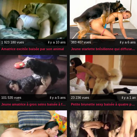
1 923 180 vues
il y a 10 ans
383 407 vues
il y a 6 ans
Amatrice excitée baisée par son animal
Jeune starlette brésilienne qui diffuse sa vidéo zoophile
101 535 vues
il y a 5 ans
23 236 vues
il y a 1 an
Jeune amatrice à gros seins baisée à fond par son chien
Petite brunette sexy baisée à quatre pattes par son chien