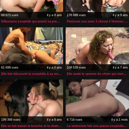
69 673 vues
il y a 8 ans
178 689 vues
il y a 9 ans
Débutante zoophile qui prend sa première leçon anale
Partouse zoo avec 1 cheval 2 femmes et 1 homme
61 698 vues
il y a 6 ans
108 539 vues
il y a 7 ans
Elle fait découvrir la zoophilie à sa meilleure amie
Elle avale le sperme du chien qui vient de l’enculer
199 368 vues
il y a 8 ans
6 716 vues
il y a 1 mois
Elle se fait baiser la bouche et la chatte par son chien
La violoniste fait une pause zoophilie entre deux répétitions