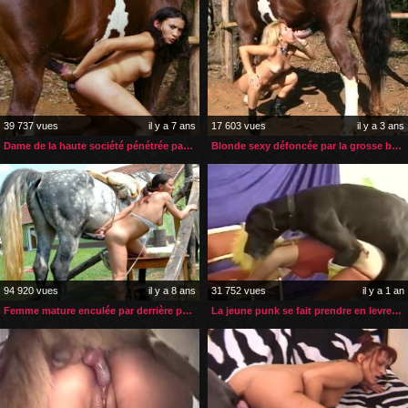
39 737 vues
il y a 7 ans
17 603 vues
il y a 3 ans
Dame de la haute société pénétrée par sexe géant de son étalon
Blonde sexy défoncée par la grosse bite de son cheval
94 920 vues
il y a 8 ans
31 752 vues
il y a 1 an
Femme mature enculée par derrière par son cheval
La jeune punk se fait prendre en levrette par son gros chien