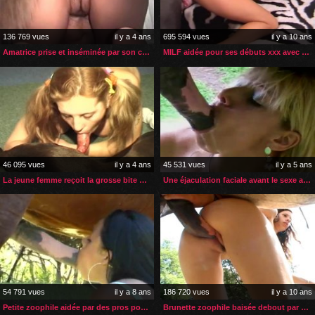
136 769 vues
il y a 4 ans
695 594 vues
il y a 10 ans
Amatrice prise et inséminée par son chien dans son salon
MILF aidée pour ses débuts xxx avec son chien
46 095 vues
il y a 4 ans
45 531 vues
il y a 5 ans
La jeune femme reçoit la grosse bite de son chien pour noël
Une éjaculation faciale avant le sexe avec son cheval
54 791 vues
il y a 8 ans
186 720 vues
il y a 10 ans
Petite zoophile aidée par des pros pour sa 1ère fois
Brunette zoophile baisée debout par son cheval