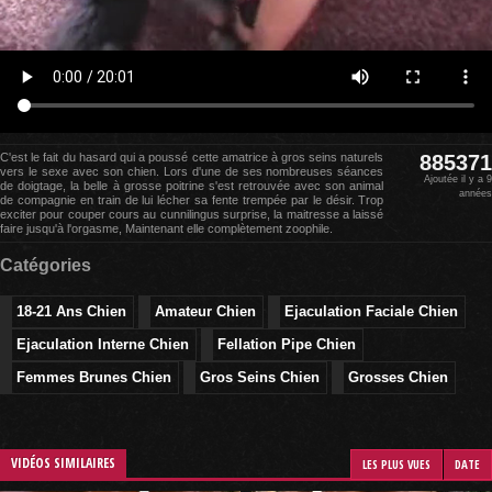
C'est le fait du hasard qui a poussé cette amatrice à gros seins naturels
885371
vers le sexe avec son chien. Lors d'une de ses nombreuses séances
Ajoutée il y a 9
de doigtage, la belle à grosse poitrine s'est retrouvée avec son animal
années
de compagnie en train de lui lécher sa fente trempée par le désir. Trop
exciter pour couper cours au cunnilingus surprise, la maitresse a laissé
faire jusqu'à l'orgasme, Maintenant elle complètement zoophile.
Catégories
18-21 Ans Chien
Amateur Chien
Ejaculation Faciale Chien
Ejaculation Interne Chien
Fellation Pipe Chien
Femmes Brunes Chien
Gros Seins Chien
Grosses Chien
VIDÉOS SIMILAIRES
LES PLUS VUES
DATE