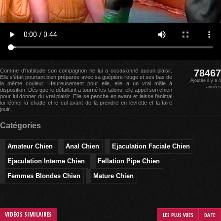
Comme d'habitude son compagnon ne lui a occasionné aucun plaisir.
78467
Elle s'était pourtant bien préparée avec sa guêpière rouge et ses bas de
Ajoutée il y a 4
la même couleur. Heureusement pour elle, elle a un vrai mâle à
années
disposition. Dès que le défaillant a tourné les talons, elle appel son chien
pour lui donner du vrai plaisir. Elle se penche en avant et laisse l'animal
lui lécher la chatte et le cul avant de la prendre en levrette et la faire
jouir.
Catégories
Amateur Chien
Anal Chien
Ejaculation Faciale Chien
Ejaculation Interne Chien
Fellation Pipe Chien
Femmes Blondes Chien
Mature Chien
VIDÉOS SIMILAIRES
LES PLUS VUES
DATE