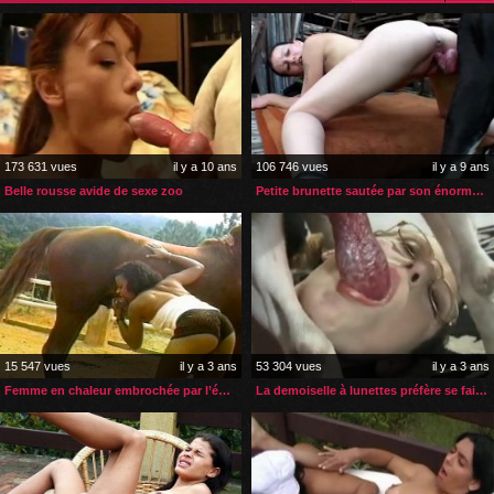
173 631 vues
il y a 10 ans
106 746 vues
il y a 9 ans
Belle rousse avide de sexe zoo
Petite brunette sautée par son énorme chien
15 547 vues
il y a 3 ans
53 304 vues
il y a 3 ans
Femme en chaleur embrochée par l’énorme bite de son cheval
La demoiselle à lunettes préfère se faire prendre par son chien