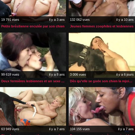
19 791 vues
il y a 3 ans
132 062 vues
il y a 10 ans
Petite brésilienne enculée par son chien
Jeunes femmes zoophiles et lesbiennes
99 618 vues
il y a 8 ans
3 006 vues
il y a 6 jours
Deux fermières lesbiennes et un sexe de poney
Dès qu’elle se gode son chien la rejoint pour la faire jouir
63 949 vues
il y a 7 ans
104 155 vues
il y a 7 ans