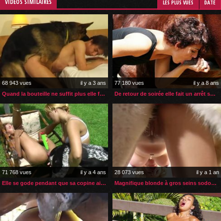
VIDÉOS SIMILAIRES
LES PLUS VUES
DATE
68 943 vues
il y a 3 ans
77 180 vues
il y a 8 ans
Quand la bouteille ne suffit plus elle fait appel à son chien
De retour de soirée elle fait un arrêt sperme de cheval
71 768 vues
il y a 4 ans
28 073 vues
il y a 1 an
Elle se gode pendant que sa copine aide son chien à la sodomiser
Magnifique blonde à gros seins sodomisée par son husky