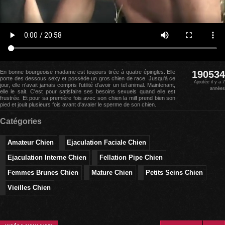
En bonne bourgeoise madame est toujours tirée à quatre épingles. Elle
190534
porte des dessous sexy et possède un gros chien de race. Jusqu'à ce
Ajoutée il y a 7
jour, elle n'avait jamais compris l'utilité d'avoir un tel animal. Maintenant,
années
elle le sait. C'est pour satisfaire ses besoins sexuels quand elle est
frustrée. Et pour sa première fois avec son chien la milf prend bien son
pied et jouit plusieurs fois avant d'avaler le sperme de son chien.
Catégories
Amateur Chien
Ejaculation Faciale Chien
Ejaculation Interne Chien
Fellation Pipe Chien
Femmes Brunes Chien
Mature Chien
Petits Seins Chien
Vieilles Chien