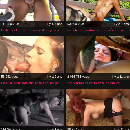
111 680 vues
il y a 7 ans
53 890 vues
il y a 7 ans
Belle black qui offre son cul au gros sexe de son cheval
Brésilienne mature sodomisée par son husky sur sa terrasse
56 052 vues
il y a 2 ans
2 036 785 vues
il y a 11 ans
Pour sa 1ière fois elle se fait baiser par le chien de sa sœur
Deux femmes et un sexe de cheval
114 320 vues
il y a 4 ans
38 277 vues
il y a 2 ans