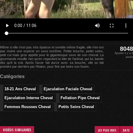
Même si elle n'est pas très épaisse et semble même fragile, elle n'en est
8048
pas moins une experte en sexe extrême. Petite bouche, petits seins,
Ajoutée il y a 1
petit cul mais gros appétit pour le gigantesque sexe de son cheval. La
année
gourmande mouille rien qu'en regardant la bite de l'animal, qui lui, bande
dès qu'il la voit. Après l'avoir fait durcir avec sa bouche, elle se fait
prendre par derrière par l'étalon, pour finir par boire son foutre.
Catégories
18-21 Ans Cheval
Ejaculation Faciale Cheval
Ejaculation Interne Cheval
Fellation Pipe Cheval
Femmes Rousses Cheval
Petits Seins Cheval
VIDÉOS SIMILAIRES
LES PLUS VUES
DATE