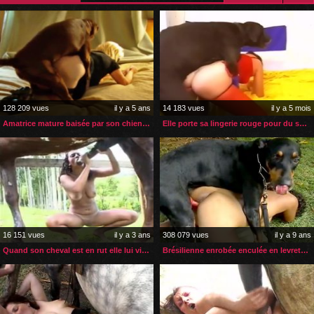
128 209 vues
il y a 5 ans
14 183 vues
il y a 5 mois
Amatrice mature baisée par son chien dès son retour
Elle porte sa lingerie rouge pour du sexe avec son gros chien
16 151 vues
il y a 3 ans
308 079 vues
il y a 9 ans
Quand son cheval est en rut elle lui vide les couilles
Brésilienne enrobée enculée en levrette dans son jardin