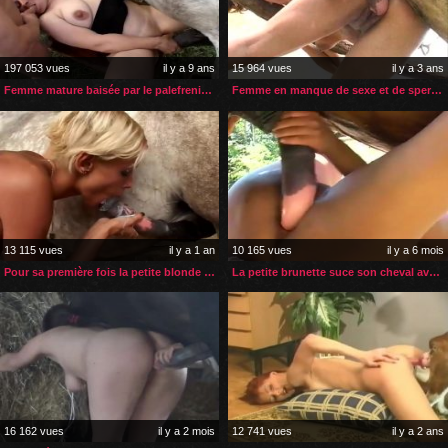
197 053 vues
il y a 9 ans
15 964 vues
il y a 3 ans
Femme mature baisée par le palefrenier et son cheval
Femme en manque de sexe et de sperme soulagée par son cheval
13 115 vues
il y a 1 an
10 165 vues
il y a 6 mois
Pour sa première fois la petite blonde boit le sperme du cheval
La petite brunette suce son cheval avant qu’il l’encule
16 162 vues
il y a 2 mois
12 741 vues
il y a 2 ans