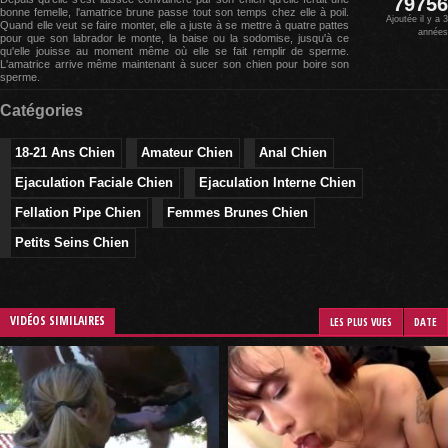
79756
bonne femelle, l'amatrice brune passe tout son temps chez elle à poil.
Ajoutée il y a 3
Quand elle veut se faire monter, elle a juste à se mettre à quatre pattes
années
pour que son labrador le monte, la baise ou la sodomise, jusqu'à ce
qu'elle jouisse au moment même où elle se fait remplir de sperme.
L'amatrice arrive même maintenant à sucer son chien pour boire son
sperme.
Catégories
18-21 Ans Chien
Amateur Chien
Anal Chien
Ejaculation Faciale Chien
Ejaculation Interne Chien
Fellation Pipe Chien
Femmes Brunes Chien
Petits Seins Chien
VIDÉOS SIMILAIRES
LES PLUS VUES
DATE