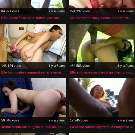
84 921 vues
il y a 9 ans
224 337 vues
il y a 9 ans
Débutante à couettes baisée par son cheval
Jeune femme sexy baisée par son chien à la maison
143 124 vues
il y a 8 ans
434 503 vues
il y a 9 ans
Elle lui montre comment se faire enculer par son chien
Elle emmène son cheval au champ pour qu’il la baise
59 346 vues
il y a 7 ans
17 945 vues
il y a 2 ans
Jeune étudiante au gros cul baisée par son chien
La petite rousse apprend la zoophilie grâce à sa gouvernante