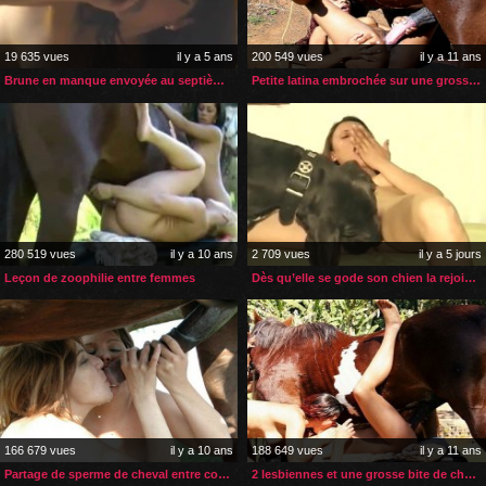
19 635 vues
il y a 5 ans
200 549 vues
il y a 11 ans
Brune en manque envoyée au septième ciel par son cheval
Petite latina embrochée sur une grosse bite de cheval
280 519 vues
il y a 10 ans
2 709 vues
il y a 5 jours
Leçon de zoophilie entre femmes
Dès qu’elle se gode son chien la rejoint pour la faire jouir
166 679 vues
il y a 10 ans
188 649 vues
il y a 11 ans
Partage de sperme de cheval entre copines
2 lesbiennes et une grosse bite de cheval