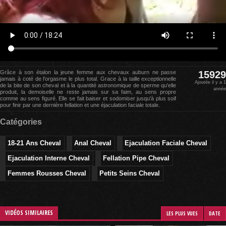
Grâce à son étalon la jeune femme aux chevaux auburn ne passe
15929
jamais à coté de l'orgasme le plus total. Grace à la taille exceptionnelle
Ajoutée il y a 1
de la bite de son cheval et à la quantité astronomique de sperme qu'elle
année
produit, la demoiselle ne reste jamais sur sa faim, au sens propre
comme au sens figuré. Elle se fait baiser et sodomiser jusqu'à plus soif
pour finir par une dernière fellation et une éjaculation faciale totale.
Catégories
18-21 Ans Cheval
Anal Cheval
Ejaculation Faciale Cheval
Ejaculation Interne Cheval
Fellation Pipe Cheval
Femmes Rousses Cheval
Petits Seins Cheval
VIDÉOS SIMILAIRES
LES PLUS VUES
DATE