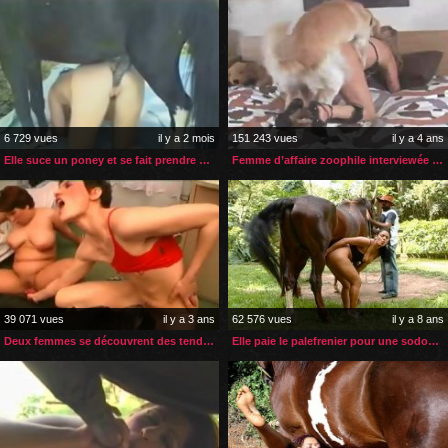
6 729 vues
il y a 2 mois
151 243 vues
il y a 4 ans
Elle suce un poney et se fait prendre en levrette par l’autre
Femme d’affaire zoophile interviewée sur son amant canin
39 071 vues
il y a 3 ans
62 576 vues
il y a 8 ans
Deux femmes se découvrent des tendances lesbiennes et zoophiles
Elle paie le palefrenier pour une sodomie zoophile