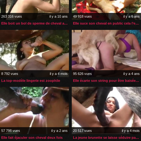
263 316 vues
il y a 10 ans
49 918 vues
il y a 6 ans
Elle boit un bol de sperme de cheval avant le sexe
Elle suce son cheval en public cela l’excite
8 792 vues
il y a 4 mois
95 626 vues
il y a 4 ans
La top-modèle lingerie est zoophile
Elle écarte son string pour être baisée deux fois par son chien
57 798 vues
il y a 2 ans
20 517 vues
il y a 4 mois
Elle fait éjaculer son cheval deux fois
La jeune brunette se laisse séduire par son étalon