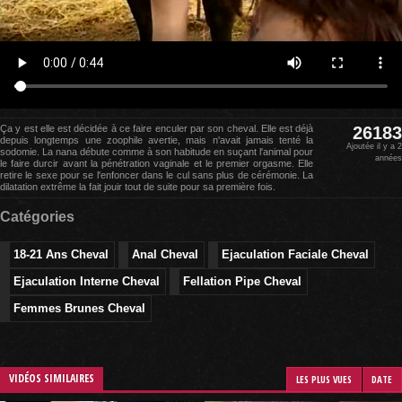
Ça y est elle est décidée à ce faire enculer par son cheval. Elle est déjà
26183
depuis longtemps une zoophile avertie, mais n'avait jamais tenté la
Ajoutée il y a 2
sodomie. La nana débute comme à son habitude en suçant l'animal pour
années
le faire durcir avant la pénétration vaginale et le premier orgasme. Elle
retire le sexe pour se l'enfoncer dans le cul sans plus de cérémonie. La
dilatation extrême la fait jouir tout de suite pour sa première fois.
Catégories
18-21 Ans Cheval
Anal Cheval
Ejaculation Faciale Cheval
Ejaculation Interne Cheval
Fellation Pipe Cheval
Femmes Brunes Cheval
VIDÉOS SIMILAIRES
LES PLUS VUES
DATE