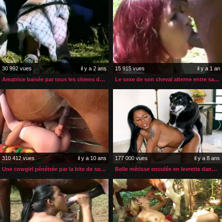
30 992 vues
il y a 2 ans
15 915 vues
il y a 1 an
Amatrice baisée par tous les chiens de son chenil
Le sexe de son cheval alterne entre sa bouche et son cul
310 412 vues
il y a 10 ans
177 000 vues
il y a 8 ans
Une cowgirl pénétrée par la bite de son cheval
Belle métisse enculée en levrette dans son salon