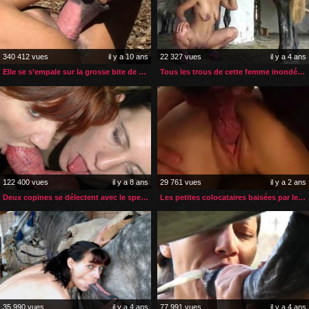
340 412 vues
il y a 10 ans
22 327 vues
il y a 4 ans
Elle se s’empale sur la grosse bite de son cheval
Tous les trous de cette femme inondés par le sperme de cheval
122 400 vues
il y a 8 ans
29 761 vues
il y a 2 ans
Deux copines se délectent avec le sperme de leur chien
Les petites colocataires baisées par le chien de leur voisin
35 990 vues
il y a 4 ans
77 991 vues
il y a 4 ans