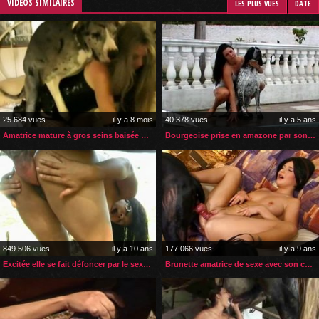
VIDÉOS SIMILAIRES
LES PLUS VUES
DATE
25 684 vues
il y a 8 mois
40 378 vues
il y a 5 ans
Amatrice mature à gros seins baisée par son chien
Bourgeoise prise en amazone par son chien près de sa piscine
849 506 vues
il y a 10 ans
177 066 vues
il y a 9 ans
Excitée elle se fait défoncer par le sexe d’un cheval
Brunette amatrice de sexe avec son chien