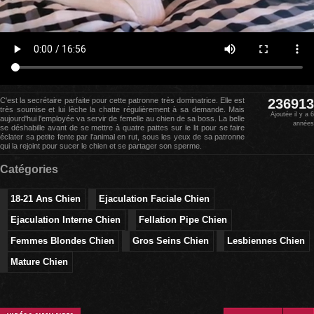
C'est la secrétaire parfaite pour cette patronne très dominatrice. Elle est
236913
très soumise et lui lèche la chatte régulièrement à sa demande. Mais
Ajoutée il y a 6
aujourd'hui l'employée va servir de femelle au chien de sa boss. La belle
années
se déshabille avant de se mettre à quatre pattes sur le lit pour se faire
éclater sa petite fente par l'animal en rut, sous les yeux de sa patronne
qui la rejoint pour sucer le chien et se partager son sperme.
Catégories
18-21 Ans Chien
Ejaculation Faciale Chien
Ejaculation Interne Chien
Fellation Pipe Chien
Femmes Blondes Chien
Gros Seins Chien
Lesbiennes Chien
Mature Chien