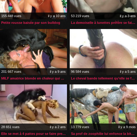
155 448 vues
il y a 10 ans
53 219 vues
il y a 3 ans
Petite rousse baisée par son bulldog
La demoiselle à lunettes préfère se faire prendre par son chien
201 667 vues
il y a 9 ans
96 584 vues
il y a 5 ans
MILF amatrice blonde en chaleur qui suce son chien
Le cheval bande tellement qu’elle se fait baise à fond
28 651 vues
il y a 2 ans
13 779 vues
il y a 9 mois
Elle se met à 4 pattes pour se faire prendre par son husky
Sa prof de zoophilie lui enfonce la bite du cheval dans le cul