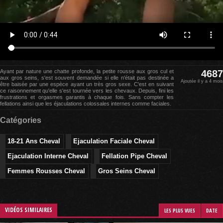
Ayant par nature une chatte profonde, la petite rousse aux gros cul et
4687
aux gros seins, s'est souvent demandée si elle n'était pas destinée a
Ajoutée il y a 4 mois
être baisée par une espèce ayant un très gros sexe. C'est en suivant
ce raisonnement qu'elle s'est tournée vers les chevaux. Depuis, fini les
frustrations et orgasmes garantis à chaque fois. Sans compter les
fellations ainsi que les éjaculations colossales internes comme faciales.
Catégories
18-21 Ans Cheval
Ejaculation Faciale Cheval
Ejaculation Interne Cheval
Fellation Pipe Cheval
Femmes Rousses Cheval
Gros Seins Cheval
VIDÉOS SIMILAIRES
LES PLUS VUES
DATE