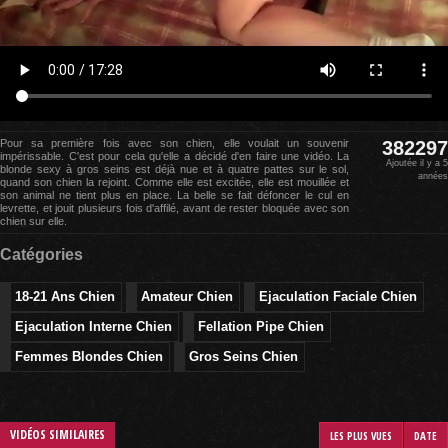
Pour sa première fois avec son chien, elle voulait un souvenir
382297
impérissable. C'est pour cela qu'elle a décidé d'en faire une vidéo. La
Ajoutée il y a 5
blonde sexy à gros seins est déjà nue et à quatre pattes sur le sol,
années
quand son chien la rejoint. Comme elle est excitée, elle est mouillée et
son animal ne tient plus en place. La belle se fait défoncer le cul en
levrette, et jouit plusieurs fois d'affilé, avant de rester bloquée avec son
chien sur elle.
Catégories
18-21 Ans Chien
Amateur Chien
Ejaculation Faciale Chien
Ejaculation Interne Chien
Fellation Pipe Chien
Femmes Blondes Chien
Gros Seins Chien
VIDÉOS SIMILAIRES
LES PLUS VUES
DATE