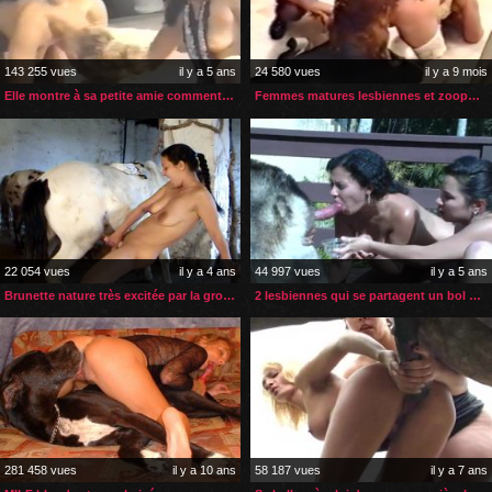
143 255 vues
il y a 5 ans
24 580 vues
il y a 9 mois
Elle montre à sa petite amie comment baiser avec son chien
Femmes matures lesbiennes et zoophiles
22 054 vues
il y a 4 ans
44 997 vues
il y a 5 ans
Brunette nature très excitée par la grosse bite de son cheval
2 lesbiennes qui se partagent un bol de sperme de chien
281 458 vues
il y a 10 ans
58 187 vues
il y a 7 ans