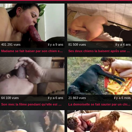
401 291 vues
il y a 9 ans
81 508 vues
il y a 4 ans
Madame se fait baiser par son chien et ses mecs
Ses deux chiens la baisent après une séance de masturbation
64 108 vues
il y a 6 ans
21 863 vues
il y a 6 mois
Son mec la filme pendant qu’elle est baisée par un chien
La demoiselle se fait sauter par un chien plus gros qu’elle