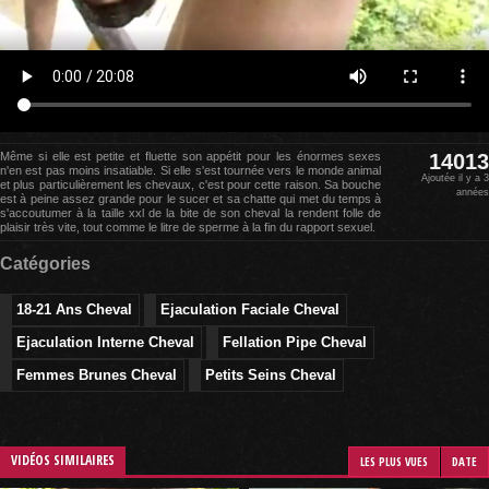
Même si elle est petite et fluette son appétit pour les énormes sexes
14013
n'en est pas moins insatiable. Si elle s'est tournée vers le monde animal
Ajoutée il y a 3
et plus particulièrement les chevaux, c'est pour cette raison. Sa bouche
années
est à peine assez grande pour le sucer et sa chatte qui met du temps à
s'accoutumer à la taille xxl de la bite de son cheval la rendent folle de
plaisir très vite, tout comme le litre de sperme à la fin du rapport sexuel.
Catégories
18-21 Ans Cheval
Ejaculation Faciale Cheval
Ejaculation Interne Cheval
Fellation Pipe Cheval
Femmes Brunes Cheval
Petits Seins Cheval
VIDÉOS SIMILAIRES
LES PLUS VUES
DATE