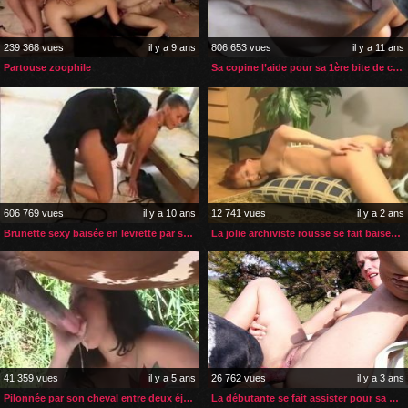
239 368 vues
il y a 9 ans
806 653 vues
il y a 11 ans
Partouse zoophile
Sa copine l’aide pour sa 1ère bite de cheval
606 769 vues
il y a 10 ans
12 741 vues
il y a 2 ans
Brunette sexy baisée en levrette par son chien
La jolie archiviste rousse se fait baiser par son bulldog
41 359 vues
il y a 5 ans
26 762 vues
il y a 3 ans
Pilonnée par son cheval entre deux éjaculations faciales
La débutante se fait assister pour sa 1ère sodomie zoophile