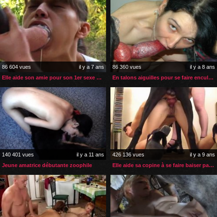
86 604 vues
il y a 7 ans
86 360 vues
il y a 8 ans
Elle aide son amie pour son 1er sexe et sperme de cheval
En talons aiguilles pour se faire enculer par son chien
140 401 vues
il y a 11 ans
426 136 vues
il y a 9 ans
Jeune amatrice débutante zoophile
Elle aide sa copine à se faire baiser par le chien