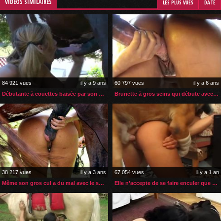
VIDÉOS SIMILAIRES
LES PLUS VUES
DATE
84 921 vues
il y a 9 ans
60 797 vues
il y a 6 ans
Débutante à couettes baisée par son cheval
Brunette à gros seins qui débute avec une bite de cheval
38 217 vues
il y a 3 ans
67 054 vues
il y a 1 an
Même son gros cul a du mal avec le sexe de son cheval
Elle n’accepte de se faire enculer que par son chien