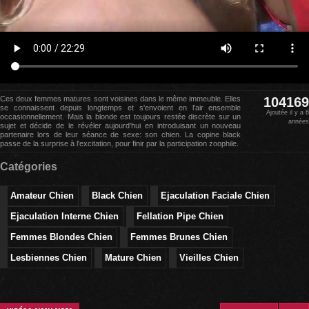
Ces deux femmes matures sont voisines dans le même immeuble. Elles
104169
se connaissent depuis longtemps et s'envoient en l'air ensemble
Ajoutée il y a 6
occasionnellement. Mais la blonde est toujours restée discrète sur un
années
sujet et décide de le révéler aujourd'hui en introduisant un nouveau
partenaire lors de leur séance de sexe: son chien. La copine black
passe de la surprise à l'excitation, pour finir par la participation zoophile.
Catégories
Amateur Chien
Black Chien
Ejaculation Faciale Chien
Ejaculation Interne Chien
Fellation Pipe Chien
Femmes Blondes Chien
Femmes Brunes Chien
Lesbiennes Chien
Mature Chien
Vieilles Chien