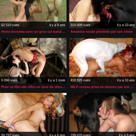
62 510 vues
il y a 8 ans
315 009 vues
il y a 10 ans
Petite brunette avec un gros cul baisée par son cheval
Amatrice ronde pénétrée par son chien
6 096 vues
il y a 1 mois
418 925 vues
il y a 10 ans
Pour sa fête elle offre un sexe de cheval à sa belle-mère
MILF rousse prise en levrette par son chien
50 792 vues
il y a 6 ans
199 476 vues
il y a 8 ans