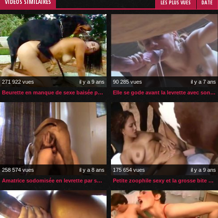
VIDÉOS SIMILAIRES
LES PLUS VUES
DATE
271 922 vues
il y a 9 ans
90 285 vues
il y a 7 ans
Beurette en manque de sexe baisée par son chien
Elle se gode avant la levrette avec son cheval
258 574 vues
il y a 8 ans
175 654 vues
il y a 9 ans
Amatrice sodomisée en levrette par son chien
Petite zoophile sexy et la grosse bite de son cheval