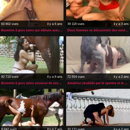
60 802 vues
il y a 6 ans
39 118 vues
il y a 3 ans
Brunette à gros seins qui débute avec une bite de cheval
Deux femmes se découvrent des tendances lesbiennes et zoophiles
92 710 vues
il y a 9 ans
72 554 vues
il y a 2 ans
Brunette à gros seins suceuse de sexe de cheval
Amatrice obsédée par le sperme et le sexe de ses chiens
9 642 vues
il y a 2 ans
32 171 vues
il y a 2 ans