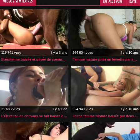
VIDÉOS SIMILAIRES
LES PLUS VUES
DATE
119 741 vues
il y a 8 ans
264 604 vues
il y a 10 ans
Brésilienne baisée et gavée de sperme par son cheval
Femme mature prise en levrette par son chien
21 688 vues
il y a 1 an
324 949 vues
il y a 10 ans
L’éleveuse de chevaux se fait baiser 2 fois par jour
Jeune femme blonde baisée par deux chiens