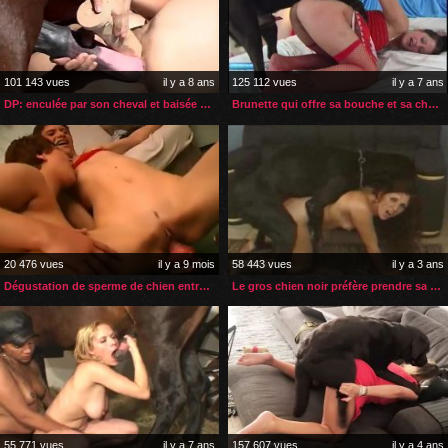
101 143 vues
il y a 8 ans
125 112 vues
il y a 7 ans
DP: enculée par son cheval et baisée par son gode
Brunette qui offre sa bouche et sa chatte à son chien
20 476 vues
il y a 9 mois
58 443 vues
il y a 3 ans
Dégustation de sperme de chien entre copines zoophiles
Le gros chien noir préfère prendre sa maitresse en levrette
55 771 vues
il y a 7 ans
157 607 vues
il y a 4 ans