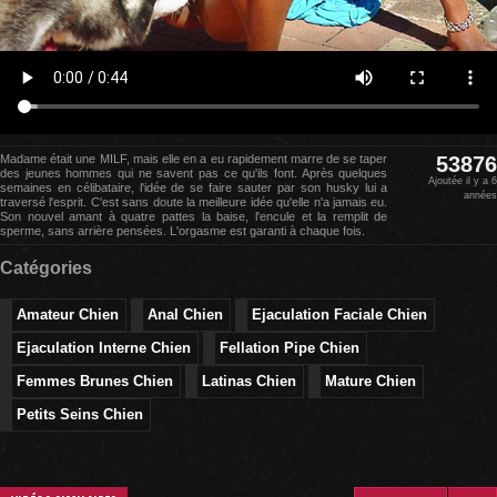
Madame était une MILF, mais elle en a eu rapidement marre de se taper
53876
des jeunes hommes qui ne savent pas ce qu'ils font. Après quelques
Ajoutée il y a 6
semaines en célibataire, l'idée de se faire sauter par son husky lui a
années
traversé l'esprit. C'est sans doute la meilleure idée qu'elle n'a jamais eu.
Son nouvel amant à quatre pattes la baise, l'encule et la remplit de
sperme, sans arrière pensées. L'orgasme est garanti à chaque fois.
Catégories
Amateur Chien
Anal Chien
Ejaculation Faciale Chien
Ejaculation Interne Chien
Fellation Pipe Chien
Femmes Brunes Chien
Latinas Chien
Mature Chien
Petits Seins Chien