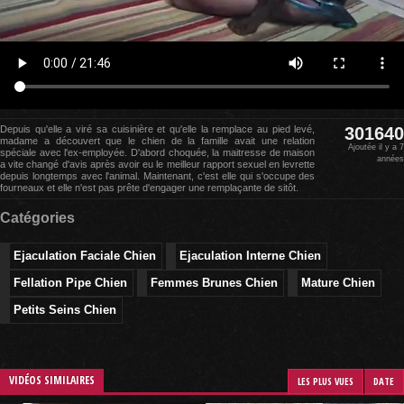
Depuis qu'elle a viré sa cuisinière et qu'elle la remplace au pied levé,
301640
madame a découvert que le chien de la famille avait une relation
Ajoutée il y a 7
spéciale avec l'ex-employée. D'abord choquée, la maitresse de maison
années
a vite changé d'avis après avoir eu le meilleur rapport sexuel en levrette
depuis longtemps avec l'animal. Maintenant, c'est elle qui s'occupe des
fourneaux et elle n'est pas prête d'engager une remplaçante de sitôt.
Catégories
Ejaculation Faciale Chien
Ejaculation Interne Chien
Fellation Pipe Chien
Femmes Brunes Chien
Mature Chien
Petits Seins Chien
VIDÉOS SIMILAIRES
LES PLUS VUES
DATE