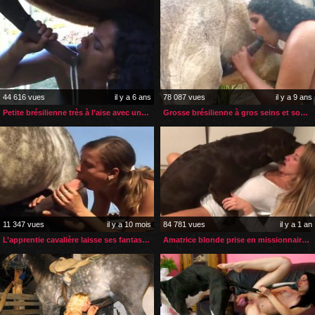
44 616 vues
il y a 6 ans
78 087 vues
il y a 9 ans
Petite brésilienne très à l’aise avec une bite de cheval
Grosse brésilienne à gros seins et son cheval
11 347 vues
il y a 10 mois
84 781 vues
il y a 1 an
L’apprentie cavalière laisse ses fantasmes prendre le dessus
Amatrice blonde prise en missionnaire par son chien