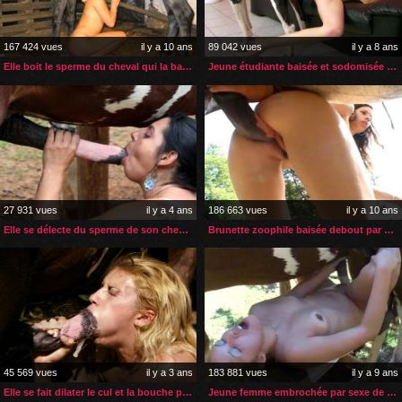
167 424 vues
il y a 10 ans
89 042 vues
il y a 8 ans
Elle boit le sperme du cheval qui la baise
Jeune étudiante baisée et sodomisée par son grand danois
27 931 vues
il y a 4 ans
186 663 vues
il y a 10 ans
Elle se délecte du sperme de son cheval avant la saillie
Brunette zoophile baisée debout par son cheval
45 569 vues
il y a 3 ans
183 881 vues
il y a 9 ans
Elle se fait dilater le cul et la bouche par le sexe d’un cheval
Jeune femme embrochée par sexe de son cheval