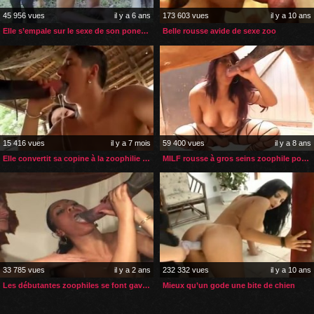
45 956 vues
il y a 6 ans
173 603 vues
il y a 10 ans
Elle s’empale sur le sexe de son poney jusqu’à l’orgasme
Belle rousse avide de sexe zoo
15 416 vues
il y a 7 mois
59 400 vues
il y a 8 ans
Elle convertit sa copine à la zoophilie avec son cheval
MILF rousse à gros seins zoophile pour la première fois
33 785 vues
il y a 2 ans
232 332 vues
il y a 10 ans
Les débutantes zoophiles se font gaver de sperme de cheval
Mieux qu’un gode une bite de chien