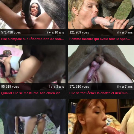
571 438 vues
il y a 10 ans
121 989 vues
il y a 8 ans
Elle s’empale sur l’énorme bite de son cheval
Femme mature qui avale tout le sperme de son cheval
95 819 vues
il y a 3 ans
371 810 vues
il y a 7 ans
Quand elle se masturbe son chien vient l’aider à la faire jouir
Elle se fait lécher la chatte et inséminée en levrette