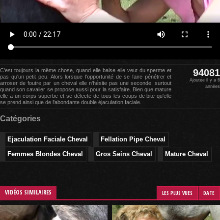
C'est toujours la même chose, quand elle baise elle veut du sperme et
94081
pas qu'un petit peu. Alors lorsque l'opportunité de se faire pénétrer et
Ajoutée il y a 6
arroser de foutre par un cheval elle n'hésite pas une seconde, surtout
années
quand son cavalier se propose aussi pour la satisfaire. Bien que mature
elle a un corps superbe et se délecte de tous les coups de bite qu'elle
se prend ainsi que de l'abondante double éjaculation faciale.
Catégories
Ejaculation Faciale Cheval
Fellation Pipe Cheval
Femmes Blondes Cheval
Gros Seins Cheval
Mature Cheval
VIDÉOS SIMILAIRES
LES PLUS VUES
DATE