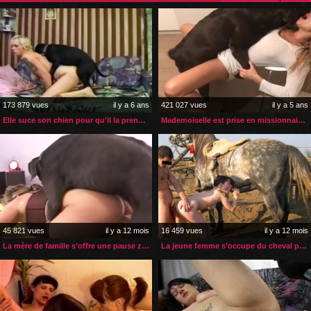
173 879 vues
il y a 6 ans
421 027 vues
il y a 5 ans
Elle suce son chien pour qu’il la prenne en levrette
Mademoiselle est prise en missionnaire par son chien
45 821 vues
il y a 12 mois
16 459 vues
il y a 12 mois
La mère de famille s’offre une pause zoophilie
La jeune femme s’occupe du cheval pendant que son mec la baise