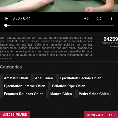
Ce n'est pas parce que ce n'est pas une professionnelle que ça en fait
94259
une débutante. Elle est mature, rousse et adepte de la zoophilie depuis
Ajoutée il y a 8
longtemps, ce qui fait d'elle une amatrice éclairée qui se fait
années
régulièrement baiser et même sodomiser par son chien. Madame a
juste à se mettre à poil dans son salon pour que son animal lui lèche la
chatte et le cul avant de la prendre à fond et sans ménagement sur la
moquette.
Catégories
Amateur Chien
Anal Chien
Ejaculation Faciale Chien
Ejaculation Interne Chien
Fellation Pipe Chien
Femmes Rousses Chien
Mature Chien
Petits Seins Chien
VIDÉOS SIMILAIRES
LES PLUS VUES
DATE