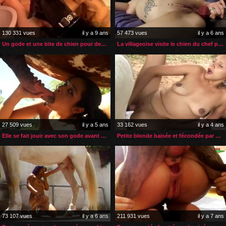
130 331 vues
il y a 9 ans
57 473 vues
il y a 6 ans
Un gode et une bite de chien pour deux copines
La villageoise visite le chien du chef pour une sodomie
27 509 vues
il y a 5 ans
33 162 vues
il y a 4 ans
Elle se fait jouir avec son gode avant sucer son cheval
Petite blonde baisée et fécondée par un petit cheval
73 107 vues
il y a 6 ans
211 931 vues
il y a 7 ans