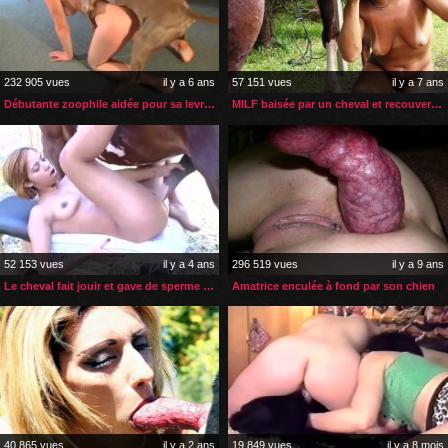
232 905 vues
il y a 6 ans
57 151 vues
il y a 7 ans
Débutante zoophile aidée pour sa levrette avec son chien
MILF baisée par un cheval et recouverte de son sperme
52 153 vues
il y a 4 ans
296 519 vues
il y a 9 ans
Le cheval fait jouir et gave de sperme la petite blonde
Amatrice enculée à fond par son chien
40 865 vues
il y a 2 ans
19 849 vues
il y a 8 mois