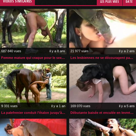
VIDÉOS SIMILAIRES
LES PLUS VUES
DATE
687 840 vues
il y a 8 ans
21 977 vues
il y a 2 ans
Femme mature qui craque pour le sexe de son animal
Les lesbiennes ne se découragent pas face à une bite de cheval
9 331 vues
il y a 1 an
169 070 vues
il y a 5 ans
La palefrenier conduit l’étalon jusqu’à madame pour du sexe
Débutante baisée et enculée en levrette par son chien