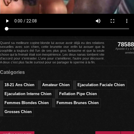
Quand sa meilleure copine blonde lui avoue avoir déjà eu des relations
78588
sexuelles avec son chien, cette brunette ose enfin lui avouer que la
Ajoutée il y a 9
zoophilie a toujours été l'un de ses plus gros fantasme et que la seule
années
chose qui la freinait était son inexpérience. Les deux nanas tombent vite
d'accord pour s'entraider. L'une pour s'améliorer, l'autre pour découvrir.
A deux c'est plus facile surtout pour se partager le sperme à la fin.
Catégories
18-21 Ans Chien
Amateur Chien
Ejaculation Faciale Chien
Ejaculation Interne Chien
Fellation Pipe Chien
Femmes Blondes Chien
Femmes Brunes Chien
Grosses Chien