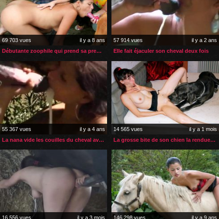
69 703 vues
il y a 8 ans
57 914 vues
il y a 2 ans
Débutante zoophile qui prend sa première leçon anale
Elle fait éjaculer son cheval deux fois
55 367 vues
il y a 4 ans
14 565 vues
il y a 1 mois
La nana vide les couilles du cheval avec sa bouche et sa chatte
La grosse bite de son chien la rendue zoophile
16 556 vues
il y a 3 mois
146 298 vues
il y a 9 ans