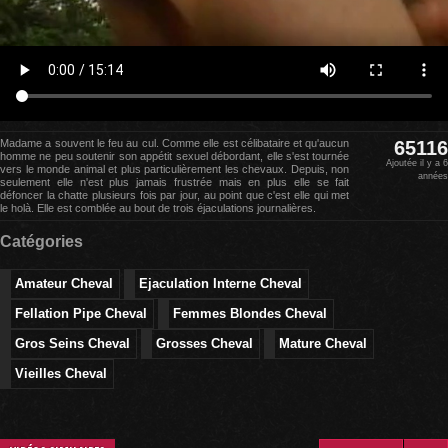
Madame a souvent le feu au cul. Comme elle est célibataire et qu'aucun
65116
homme ne peu soutenir son appétit sexuel débordant, elle s'est tournée
Ajoutée il y a 6
vers le monde animal et plus particulièrement les chevaux. Depuis, non
années
seulement elle n'est plus jamais frustrée mais en plus elle se fait
défoncer la chatte plusieurs fois par jour, au point que c'est elle qui met
le holà. Elle est comblée au bout de trois éjaculations journalières.
Catégories
Amateur Cheval
Ejaculation Interne Cheval
Fellation Pipe Cheval
Femmes Blondes Cheval
Gros Seins Cheval
Grosses Cheval
Mature Cheval
Vieilles Cheval