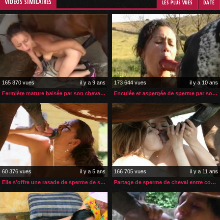
VIDÉOS SIMILAIRES
LES PLUS VUES
DATE
165 870 vues
il y a 9 ans
173 644 vues
il y a 10 ans
Fermière mature baisée par son cheval dans l’écurie
Enculée et aspergée de sperme par son chien
60 376 vues
il y a 5 ans
166 705 vues
il y a 11 ans
Elle s’offre une rasade de sperme de son cheval avant le sexe
Partage de sperme de cheval entre copines