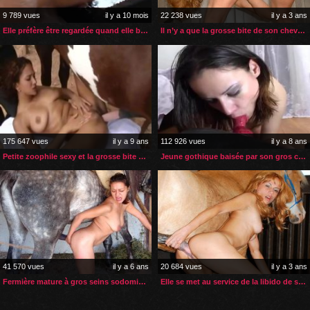
9 789 vues
il y a 10 mois
22 238 vues
il y a 3 ans
Elle préfère être regardée quand elle baise avec son cheval
Il n’y a que la grosse bite de son cheval qui la fait jouir
175 647 vues
il y a 9 ans
112 926 vues
il y a 8 ans
Petite zoophile sexy et la grosse bite de son cheval
Jeune gothique baisée par son gros chien
41 570 vues
il y a 6 ans
20 684 vues
il y a 3 ans
Fermière mature à gros seins sodomisée par son cheval
Elle se met au service de la libido de son cheval en rut