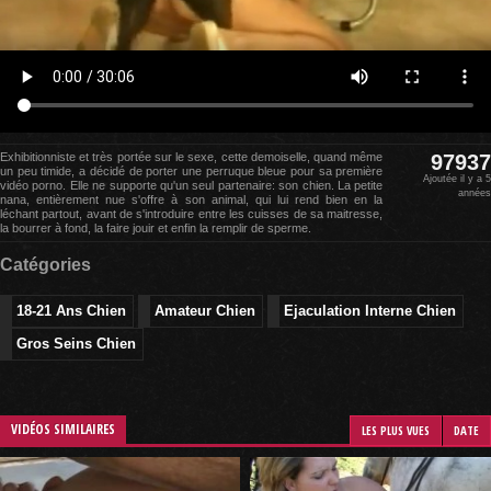
Exhibitionniste et très portée sur le sexe, cette demoiselle, quand même
97937
un peu timide, a décidé de porter une perruque bleue pour sa première
Ajoutée il y a 5
vidéo porno. Elle ne supporte qu'un seul partenaire: son chien. La petite
années
nana, entièrement nue s'offre à son animal, qui lui rend bien en la
léchant partout, avant de s'introduire entre les cuisses de sa maitresse,
la bourrer à fond, la faire jouir et enfin la remplir de sperme.
Catégories
18-21 Ans Chien
Amateur Chien
Ejaculation Interne Chien
Gros Seins Chien
VIDÉOS SIMILAIRES
LES PLUS VUES
DATE