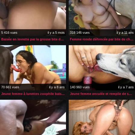
5 416 vues
il y a 5 mois
318 146 vues
il y a 11 ans
Baisée en levrette par la grosse bite de son cheval
Femme ronde défoncée par bite de cheval
70 661 vues
il y a 8 ans
140 960 vues
il y a 7 ans
Jeune femme à lunettes zoophile baisée par son chien
Jeune femme enculée et remplie de sperme par son chien