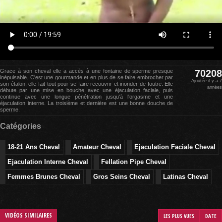
Grace à son cheval elle a accès à une fontaine de sperme presque
70208
inépuisable. C'est une gourmande et en plus de se faire embrocher par
Ajoutée il y a 7
son étalon, elle fait tout pour se faire recouvrir et inonder de foutre. Elle
années
débute par une mise en bouche avec une éjaculation faciale, puis
continue avec une longue pénétration jusqu'à l'orgasme et une
éjaculation interne. La troisième et dernière est une bonne douche de
sperme.
Catégories
18-21 Ans Cheval
Amateur Cheval
Ejaculation Faciale Cheval
Ejaculation Interne Cheval
Fellation Pipe Cheval
Femmes Brunes Cheval
Gros Seins Cheval
Latinas Cheval
VIDÉOS SIMILAIRES
LES PLUS VUES
DATE