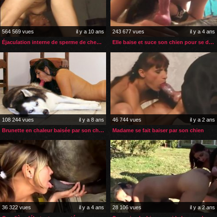
564 569 vues
il y a 10 ans
243 677 vues
il y a 4 ans
Éjaculation interne de sperme de cheval pour la petite blonde
Elle baise et suce son chien pour se délecter de son sperme
108 244 vues
il y a 8 ans
46 744 vues
il y a 2 ans
Brunette en chaleur baisée par son chien dans son salon
Madame se fait baiser par son chien
36 322 vues
il y a 4 ans
28 106 vues
il y a 2 ans