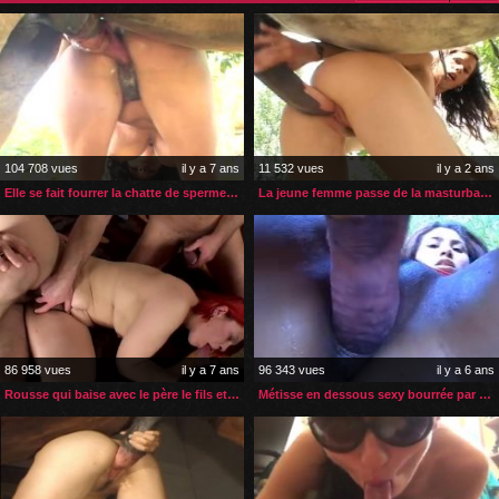
104 708 vues
il y a 7 ans
11 532 vues
il y a 2 ans
Elle se fait fourrer la chatte de sperme de cheval
La jeune femme passe de la masturbation à la zoophilie extrême
86 958 vues
il y a 7 ans
96 343 vues
il y a 6 ans
Rousse qui baise avec le père le fils et le chien
Métisse en dessous sexy bourrée par un cheval